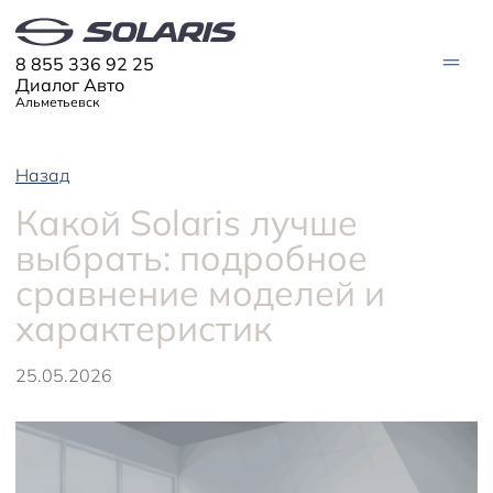
8 855 336 92 25
Диалог Авто
Альметьевск
Назад
АВТО В НАЛИЧИИ
Какой Solaris лучше
МОДЕЛИ
выбрать: подробное
Solaris HC
Solaris KRX
сравнение моделей и
ЦИФРОВОЙ АВТОМОБИЛЬ
Solaris KRS
Solaris HS
характеристик
ПОКУПАТЕЛЯМ
Кредит
25.05.2026
Трейд-ин
СЕРВИС
Корпоративным клиентам
Запасные части
Оригинальные аксессуары
Запись на сервис
Тест-драйв
О ДИЛЕРЕ
Гарантия
Solaris Страхование
Контакты
Руководства
Solaris Забота
Информация о дилере
Помощь на дорогах
Плати частями