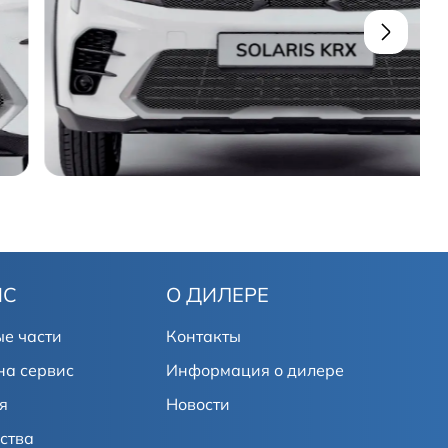
ИС
О ДИЛЕРЕ
е части
Контакты
на сервис
Информация о дилере
я
Новости
ства